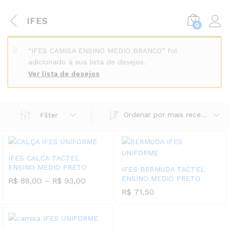
IFES
0
“IFES CAMISA ENSINO MEDIO BRANCO” foi
adicionado à sua lista de desejos.
Ver lista de desejos
Ordenar por mais recente
Filter
IFES CALCA TACTEL
ENSINO MEDIO PRETO
IFES BERMUDA TACTEL
ENSINO MEDIO PRETO
Faixa
R$
88,00
–
R$
93,00
de
R$
71,50
preço:
R$ 88,00
através
R$ 93,00