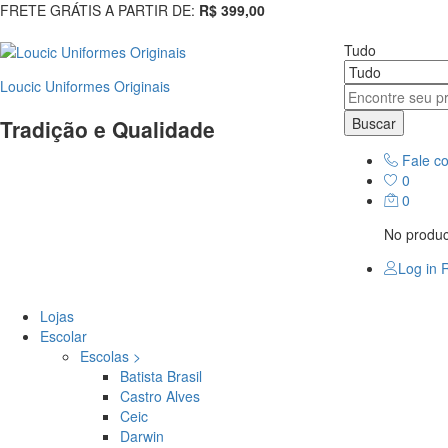
FRETE GRÁTIS A PARTIR DE:
R$ 399,00
Tudo
Loucic Uniformes Originais
Buscar
Tradição e Qualidade
Fale c
0
0
No product
Log in
R
Lojas
Escolar
Escolas >
Batista Brasil
Castro Alves
Ceic
Darwin