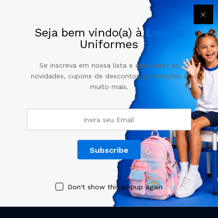
POLÍTICAS
Seja bem vindo(a) à
Loucic
CONTA
Uniformes
NEWSLETTER
Se inscreva em nossa lista e aproveites as
novidades, cupons de descontos, promoções e
muito mais.
Registre-se agora para receber novidades e cupons de
desconto.
Don't show this popup again