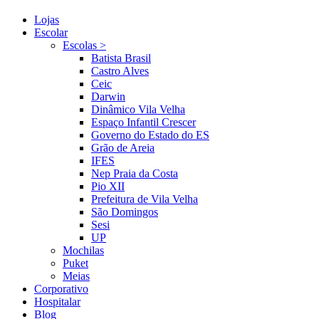
Lojas
Escolar
Escolas >
Batista Brasil
Castro Alves
Ceic
Darwin
Dinâmico Vila Velha
Espaço Infantil Crescer
Governo do Estado do ES
Grão de Areia
IFES
Nep Praia da Costa
Pio XII
Prefeitura de Vila Velha
São Domingos
Sesi
UP
Mochilas
Puket
Meias
Corporativo
Hospitalar
Blog