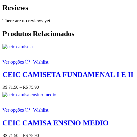
Reviews
There are no reviews yet.
Produtos Relacionados
Este
Ver opções
Wishlist
produto
tem
várias
CEIC CAMISETA FUNDAMENAL I E II
variantes.
As
Faixa
R$
71,50
–
R$
75,90
opções
de
podem
preço:
ser
R$ 71,50
Este
escolhidas
através
Ver opções
Wishlist
produto
na
R$ 75,90
tem
página
várias
CEIC CAMISA ENSINO MEDIO
do
variantes.
produto
As
Faixa
R$
71,50
–
R$
75,90