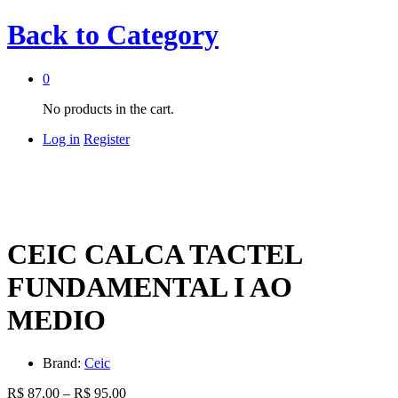
Back to
Category
0
No products in the cart.
Log in
Register
CEIC CALCA TACTEL
FUNDAMENTAL I AO
MEDIO
Brand:
Ceic
Faixa
R$
87,00
–
R$
95,00