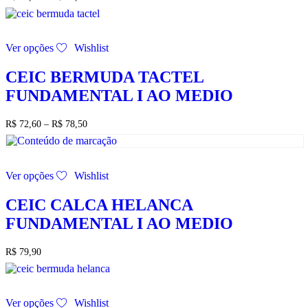
opções
de
podem
preço:
ser
R$ 71,50
Este
escolhidas
através
Ver opções
Wishlist
produto
na
R$ 75,90
tem
página
várias
CEIC BERMUDA TACTEL
do
variantes.
produto
FUNDAMENTAL I AO MEDIO
As
opções
podem
Faixa
R$
72,60
–
R$
78,50
de
ser
preço:
escolhidas
R$ 72,60
na
Este
através
página
Ver opções
Wishlist
produto
R$ 78,50
do
tem
produto
várias
CEIC CALCA HELANCA
variantes.
FUNDAMENTAL I AO MEDIO
As
opções
podem
R$
79,90
ser
escolhidas
na
Este
página
Ver opções
Wishlist
produto