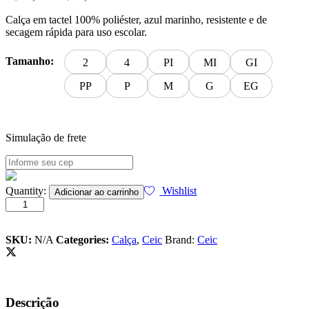
de
Calça em tactel 100% poliéster, azul marinho, resistente e de
preço:
secagem rápida para uso escolar.
R$ 87,00
através
R$ 95,00
Tamanho:
2
4
PI
MI
GI
PP
P
M
G
EG
Simulação de frete
CEIC
Quantity:
Wishlist
Adicionar ao carrinho
CALCA
TACTEL
FUNDAMENTAL
I
SKU:
N/A
Categories:
Calça
,
Ceic
Brand:
Ceic
AO
MEDIO
quantity
Descrição