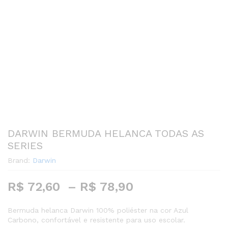
DARWIN BERMUDA HELANCA TODAS AS
SERIES
Brand:
Darwin
Faixa
R$
72,60
–
R$
78,90
de
preço:
Bermuda helanca Darwin 100% poliéster na cor Azul
Carbono, confortável e resistente para uso escolar.
R$ 72,60