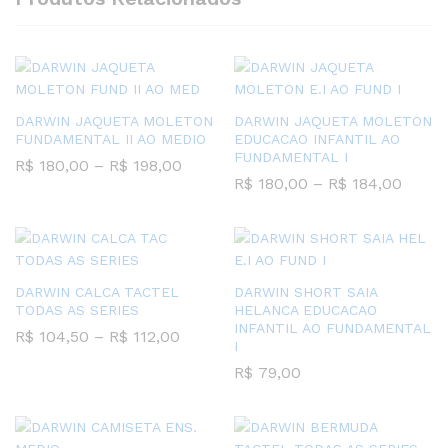
DARWIN JAQUETA MOLETON
DARWIN JAQUETA MOLETON
FUNDAMENTAL II AO MEDIO
EDUCACAO INFANTIL AO
FUNDAMENTAL I
Faixa
R$
180,00
–
R$
198,00
de
Faixa
R$
180,00
–
R$
184,00
preço:
de
R$ 180,00
preço
através
R$ 18
R$ 198,00
atrav
R$ 18
DARWIN CALCA TACTEL
DARWIN SHORT SAIA
TODAS AS SERIES
HELANCA EDUCACAO
INFANTIL AO FUNDAMENTAL
Faixa
R$
104,50
–
R$
112,00
I
de
preço:
R$
79,00
R$ 104,50
através
R$ 112,00