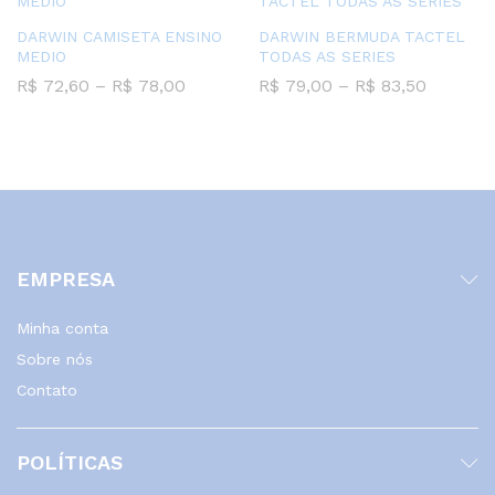
DARWIN CAMISETA ENSINO
DARWIN BERMUDA TACTEL
MEDIO
TODAS AS SERIES
Faixa
Faixa
R$
72,60
–
R$
78,00
R$
79,00
–
R$
83,50
de
de
preço:
preço:
R$ 72,60
R$ 79,0
através
através
R$ 78,00
R$ 83,5
EMPRESA
Minha conta
Sobre nós
Contato
POLÍTICAS