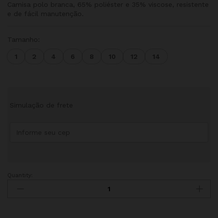
Camisa polo branca, 65% poliéster e 35% viscose, resistente
e de fácil manutenção.
Tamanho:
1
2
4
6
8
10
12
14
Simulação de frete
Quantity:
GRAO
DE
AREIA
CAMISA