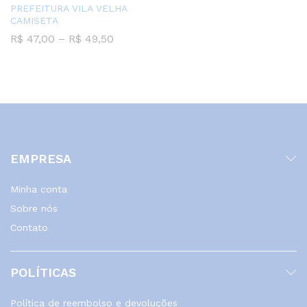
PREFEITURA VILA VELHA
CAMISETA
Faixa
R$
47,00
–
R$
49,50
de
preço:
R$ 47,00
através
R$ 49,50
EMPRESA
Minha conta
Sobre nós
Contato
POLÍTICAS
Política de reembolso e devoluções