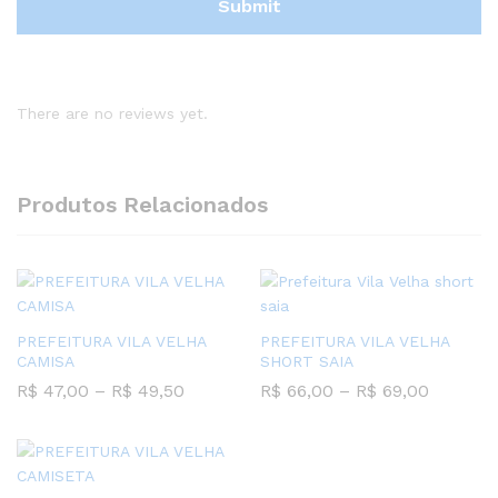
There are no reviews yet.
Produtos Relacionados
PREFEITURA VILA VELHA
PREFEITURA VILA VELHA
CAMISA
SHORT SAIA
Faixa
Faixa
R$
47,00
–
R$
49,50
R$
66,00
–
R$
69,00
de
de
preço:
preço:
R$ 47,00
R$ 66,0
através
através
R$ 49,50
R$ 69,0