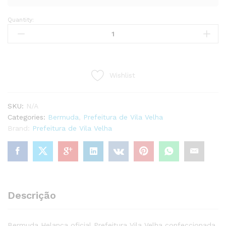
Quantity:
PREFEITURA
VILA
VELHA
BERMUDA
HELANCA
Wishlist
quantity
SKU:
N/A
Categories:
Bermuda
,
Prefeitura de Vila Velha
Brand:
Prefeitura de Vila Velha
Descrição
Bermuda Helanca oficial Prefeitura Vila Velha confeccionada