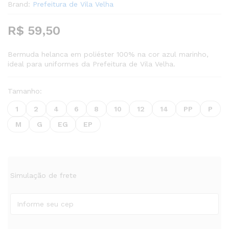
Brand:
Prefeitura de Vila Velha
R$
59,50
Bermuda helanca em poliéster 100% na cor azul marinho,
ideal para uniformes da Prefeitura de Vila Velha.
Tamanho:
1
2
4
6
8
10
12
14
PP
P
M
G
EG
EP
Simulação de frete