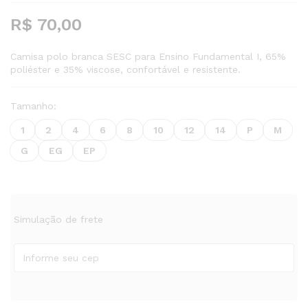
R$
70,00
Camisa polo branca SESC para Ensino Fundamental I, 65%
poliéster e 35% viscose, confortável e resistente.
Tamanho:
1
2
4
6
8
10
12
14
P
M
G
EG
EP
Simulação de frete