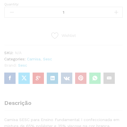
Quantity:
SESC
CAMISA
FUNDAMENTAL
I
quantity
Wishlist
SKU:
N/A
Categories:
Camisa
,
Sesc
Brand:
Sesc
Descrição
Camisa SESC para Ensino Fundamental I confeccionada em
mistura de 65% poliéster e 35% viscose na cor branca.