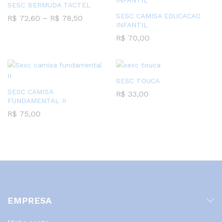
SESC BERMUDA TACTEL
SESC CAMISA EDUCACAO
Faixa
R$
72,60
–
R$
78,50
de
INFANTIL
preço:
R$
70,00
R$ 72,60
através
R$ 78,50
SESC TOUCA
SESC CAMISA
R$
33,00
FUNDAMENTAL II
R$
75,00
EMPRESA