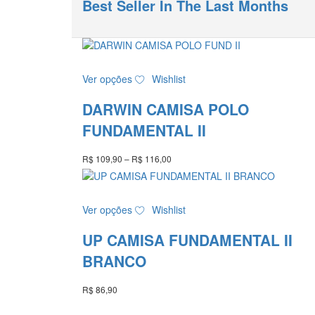
Best Seller In The Last Months
Este
Ver opções
Wishlist
produto
tem
DARWIN CAMISA POLO
várias
variantes.
FUNDAMENTAL II
As
opções
R$
109,90
–
R$
116,00
Faixa
podem
de
ser
preço:
R$ 109,90
escolhidas
Este
através
Ver opções
Wishlist
na
produto
R$ 116,00
página
tem
UP CAMISA FUNDAMENTAL II
do
várias
produto
variantes.
BRANCO
As
opções
R$
86,90
podem
ser