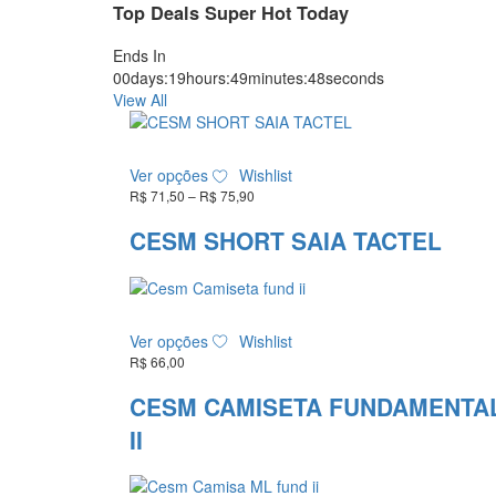
Top Deals Super Hot Today
Ends In
00
days
:
19
hours
:
49
minutes
:
47
seconds
View All
Este
Ver opções
Wishlist
produto
R$
71,50
–
R$
75,90
Faixa
tem
de
várias
preço:
CESM SHORT SAIA TACTEL
variantes.
R$ 71,50
As
através
R$ 75,90
opções
podem
Este
ser
Ver opções
Wishlist
produto
escolhidas
R$
66,00
tem
na
várias
CESM CAMISETA FUNDAMENTA
página
variantes.
do
II
As
produto
opções
podem