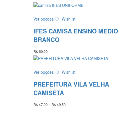
escolhidas
na
Este
página
Ver opções
Wishlist
produto
do
tem
produto
IFES CAMISA ENSINO MEDIO
várias
variantes.
BRANCO
As
opções
R$
60,00
podem
ser
escolhidas
Este
Ver opções
Wishlist
na
produto
página
tem
PREFEITURA VILA VELHA
do
várias
produto
variantes.
CAMISETA
As
opções
R$
47,00
–
R$
49,50
Faixa
podem
de
ser
preço:
R$ 47,00
escolhidas
através
na