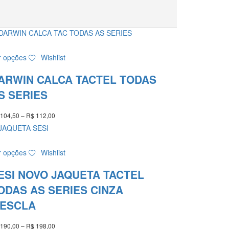
Este
r opções
Wishlist
produto
tem
ARWIN CALCA TACTEL TODAS
várias
variantes.
S SERIES
As
opções
104,50
–
R$
112,00
Faixa
podem
de
ser
preço:
R$ 104,50
escolhidas
Este
através
r opções
Wishlist
na
produto
R$ 112,00
página
tem
ESI NOVO JAQUETA TACTEL
do
várias
produto
variantes.
ODAS AS SERIES CINZA
As
ESCLA
opções
podem
190,00
–
R$
198,00
Faixa
ser