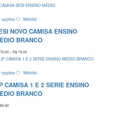
de
escolhidas
preço:
na
R$ 190,00
Este
página
através
r opções
Wishlist
produto
do
R$ 198,00
tem
produto
ESI NOVO CAMISA ENSINO
várias
variantes.
EDIO BRANCO
As
opções
75,00
–
R$
79,00
Faixa
podem
de
ser
preço:
R$ 75,00
escolhidas
Este
através
r opções
Wishlist
na
produto
R$ 79,00
página
tem
P CAMISA 1 E 2 SERIE ENSINO
do
várias
produto
variantes.
EDIO BRANCO
As
opções
86,90
podem
ser
escolhidas
na