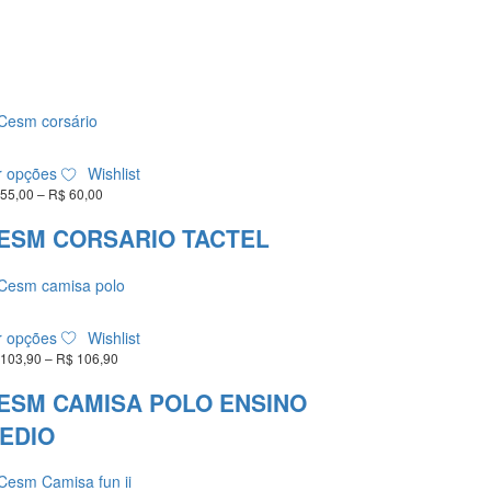
Este
r opções
Wishlist
produto
55,00
–
R$
60,00
Faixa
tem
de
várias
preço:
ESM CORSARIO TACTEL
variantes.
R$ 55,00
As
através
R$ 60,00
opções
podem
Este
ser
r opções
Wishlist
produto
escolhidas
103,90
–
R$
106,90
Faixa
tem
na
de
várias
preço:
ESM CAMISA POLO ENSINO
página
variantes.
R$ 103,90
do
EDIO
As
através
produto
R$ 106,90
opções
podem