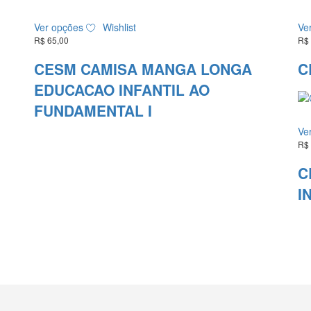
ser
Este
escolhidas
Ver opções
Wishlist
Ve
produto
na
R$
65,00
R$
tem
página
várias
do
CESM CAMISA MANGA LONGA
C
variantes.
produto
EDUCACAO INFANTIL AO
As
opções
FUNDAMENTAL I
podem
ser
Ve
escolhidas
R$
na
C
página
do
I
produto