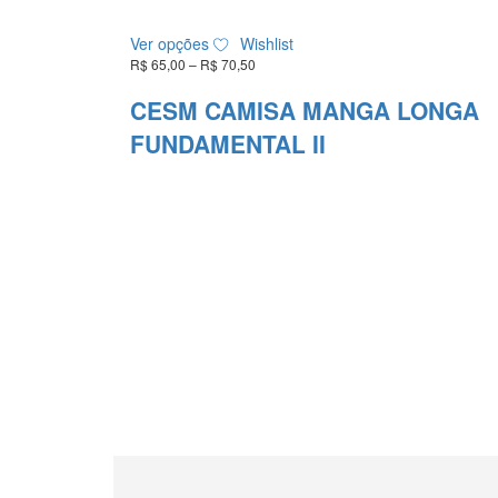
ser
Este
escolhidas
Ver opções
Wishlist
produto
na
R$
65,00
–
R$
70,50
Faixa
tem
página
de
várias
do
preço:
CESM CAMISA MANGA LONGA
variantes.
produto
R$ 65,00
FUNDAMENTAL II
As
através
R$ 70,50
opções
podem
ser
escolhidas
na
página
do
produto