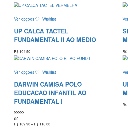
de
escolhidas
preço:
na
R$ 112,00
Este
página
através
Ver opções
Wishlist
Ve
produto
do
R$ 120,00
tem
produto
UP CALCA TACTEL
S
várias
variantes.
FUNDAMENTAL II AO MEDIO
M
As
opções
R$
104,50
R$
podem
ser
escolhidas
Este
Ver opções
Wishlist
Ve
na
produto
página
tem
DARWIN CAMISA POLO
U
do
várias
produto
variantes.
EDUCACAO INFANTIL AO
M
As
FUNDAMENTAL I
opções
R$
podem
ser
Avaliação
02
escolhidas
5.00
R$
109,90
–
R$
116,00
Faixa
de 5
na