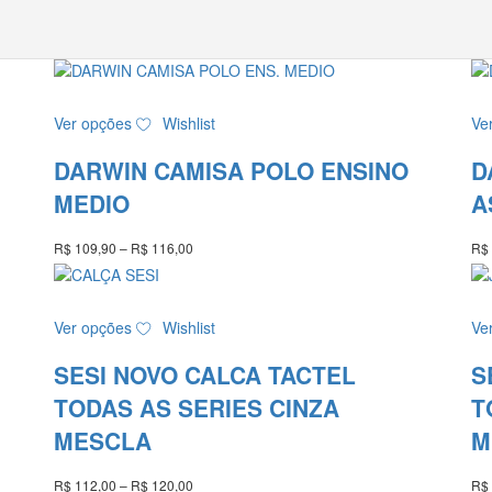
Este
Ver opções
Wishlist
Ve
produto
tem
DARWIN CAMISA POLO ENSINO
D
várias
variantes.
MEDIO
A
As
opções
R$
109,90
–
R$
116,00
Faixa
R$
podem
de
ser
preço:
R$ 109,90
escolhidas
Este
através
Ver opções
Wishlist
Ve
na
produto
R$ 116,00
página
tem
SESI NOVO CALCA TACTEL
S
do
várias
produto
variantes.
TODAS AS SERIES CINZA
T
As
MESCLA
M
opções
podem
R$
112,00
–
R$
120,00
Faixa
R$
ser