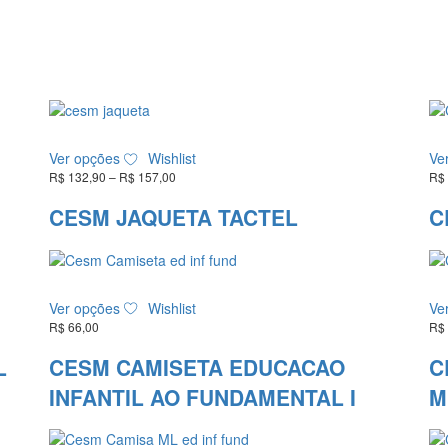
Este
Ver opções
Wishlist
Ve
produto
R$
132,90
–
R$
157,00
Faixa
R$
tem
de
várias
preço:
CESM JAQUETA TACTEL
C
variantes.
R$ 132,90
As
através
R$ 157,00
opções
podem
Este
ser
Ver opções
Wishlist
Ve
produto
escolhidas
R$
66,00
R$
tem
na
várias
L
CESM CAMISETA EDUCACAO
C
página
variantes.
do
INFANTIL AO FUNDAMENTAL I
M
As
produto
opções
podem